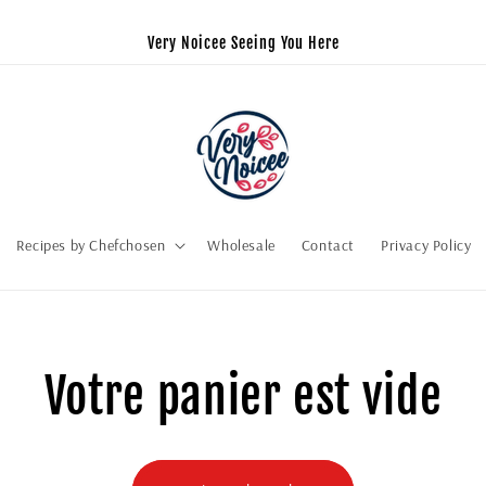
Very Noicee Seeing You Here
Recipes by Chefchosen
Wholesale
Contact
Privacy Policy
Votre panier est vide